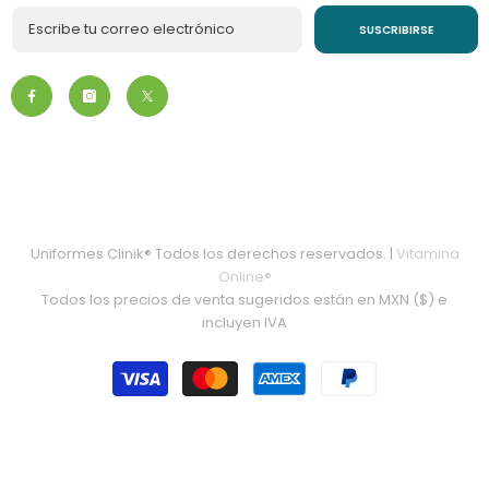
SUSCRIBIRSE
Uniformes Clinik® Todos los derechos reservados. |
Vitamina
Online®
Todos los precios de venta sugeridos están en MXN ($) e
incluyen IVA
Métodos
de
pago