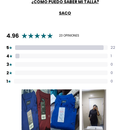
¿CÓMO PUEDO SABER MI TALLA?
SACO
4.96
23 OPINIONES
5
22
★
4
1
★
3
0
★
2
0
★
1
0
★