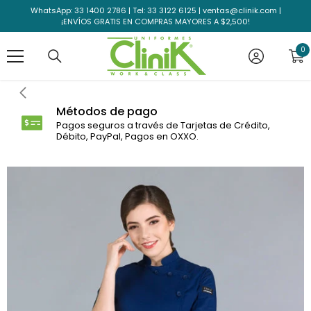
Saltar al contenido
WhatsApp: 33 1400 2786 | Tel: 33 3122 6125 | ventas@clinik.com |
¡ENVÍOS GRATIS EN COMPRAS MAYORES A $2,500!
0
0
el
Métodos de pago
Pagos seguros a través de Tarjetas de Crédito,
Débito, PayPal, Pagos en OXXO.